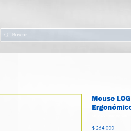
Mouse LOGI
Ergonómic
SKU: 097855186805
Precio
$ 264.000