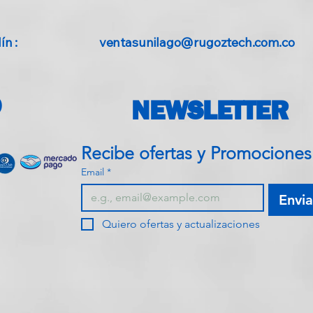
n :
ventasunilago@rugoztech.com.co
O
NEWSLETTER
Recibe ofe
Email
*
Envia
Quiero ofertas y actualizaciones
agen
-IT