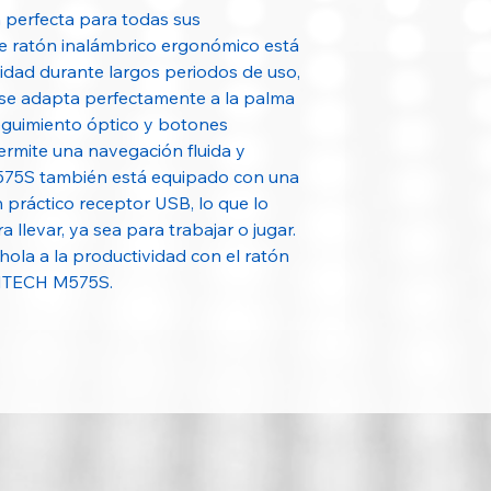
Conectividad
ón perfecta para todas sus
te ratón inalámbrico ergonómico está
Cantidad de Boto
dad durante largos periodos de uso,
Diseño Ergonómi
 se adapta perfectamente a la palma
eguimiento óptico y botones
ermite una navegación fluida y
 M575S también está equipado con una
n práctico receptor USB, lo que lo
a llevar, ya sea para trabajar o jugar.
hola a la productividad con el ratón
GITECH M575S.