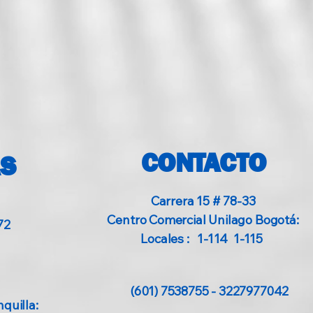
Tenemos un equipo especializado
dispuesto a ayudarte personal y
telefónicamente
CONTACTO
AS
Carrera 15 # 78-33
Centro Comercial Unilago Bogotá:
72
Locales : 1-114 1-115
(601) 7538755 - 3227977042
quilla: