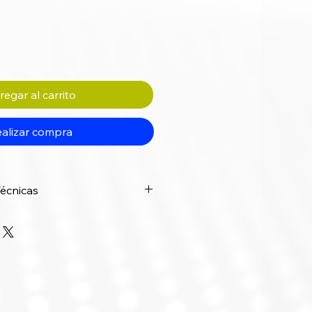
egar al carrito
alizar compra
Técnicas
Especificación
Trackball
 Mano
Diestro