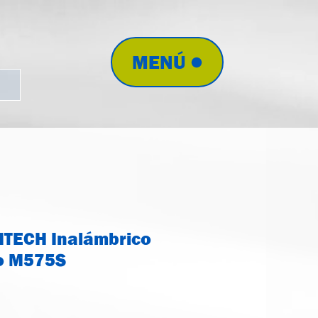
MENÚ
TECH Inalámbrico
o M575S