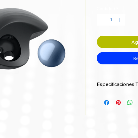
Cantidad
*
Agr
Re
Especificaciones 
Categoría
Tipo de Mouse
Orientación de la