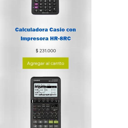
Calculadora Casio con
Impresora HR-8RC
Precio
$ 231.000
Agregar al carrito