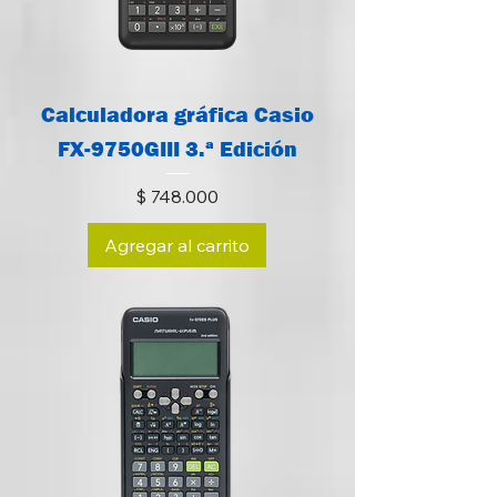
Calculadora gráfica Casio
FX-9750GIII 3.ª Edición
Precio
$ 748.000
Agregar al carrito