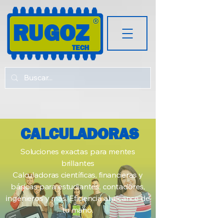
RUGOZ
TECH
CALCULADORAS
Soluciones exactas para mentes
brillantes
Calculadoras científicas, financieras y
básicas para estudiantes, contadores,
ingenieros y más. Eficiencia al alcance de
tu mano.