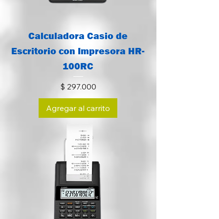
Calculadora Casio de
Escritorio con Impresora HR-
100RC
Precio
$ 297.000
Agregar al carrito