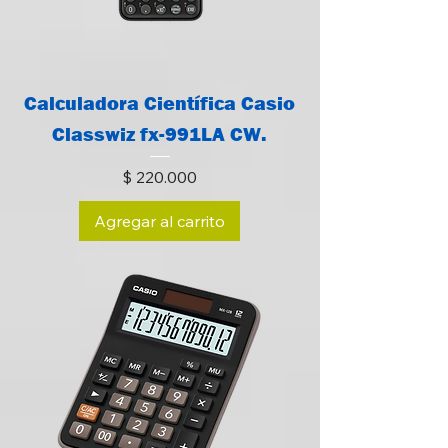
Calculadora Científica Casio
Classwiz fx-991LA CW.
Precio
$ 220.000
Agregar al carrito