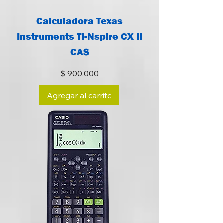
Calculadora Texas
Instruments TI-Nspire CX II
CAS
Precio
$ 900.000
Agregar al carrito