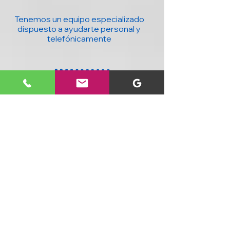
Tenemos un equipo especializado
dispuesto a ayudarte personal y
telefónicamente
20 años con la mejor tecnología para ti y
tu negocio : Computadores, accesorios,
seguridad, domótica y más, al mejor
precio y con cobertura nacional.
SIGUENOS