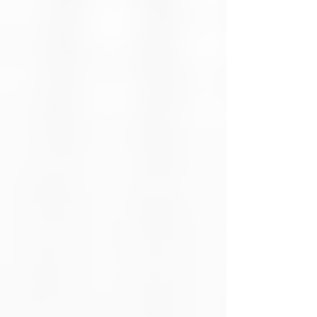
Velocidad de
Hasta 5 Gbps (USB
transferencia
3.0), compatible
con USB 2.0 y 1.1
Compatibilidad
Discos duros y
SSD de 2.5" y 3.5"
con interfaz SATA
I, II y III
Alimentación
A través del
puerto USB para
discos de 2.5";
requiere
adaptador de
12V/2A para
discos de 3.5"
Compatibilidad de
Windows, macOS,
sistemas
Linux