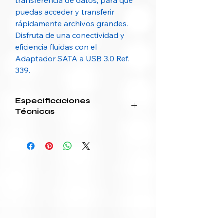
transferencia de datos, para que
puedas acceder y transferir
rápidamente archivos grandes.
Disfruta de una conectividad y
eficiencia fluidas con el
Adaptador SATA a USB 3.0 Ref.
339.
Especificaciones
Técnicas
CARACTERÍSTICA
DESCRIPCIÓN
SKU / Referencia
Ref. 339
Interfaz de
USB 3.0 Tipo-A
entrada
Interfaz de salida
SATA III (7+15
pines)