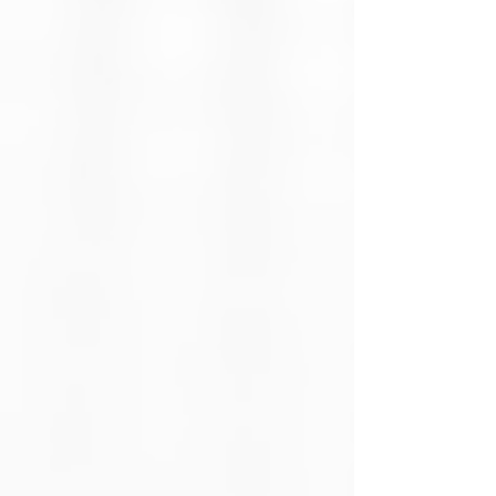
Tipo de
Mini adaptador
dispositivo
USB inalámbrico
Velocidad de
Hasta 300 Mbps
transferencia
en 2.4 GHz
Frecuencia de
2.4 GHz
operación
Estándares
IEEE 802.11 b/g/n
inalámbricos
Interfaz
USB 2.0
Seguridad
WEP,
inalámbrica
WPA/WPA2,
WPA-
PSK/WPA2-PSK
Sistema
Windows
operativo
11/10/8.1/8/7/XP