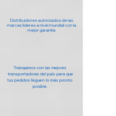
paquete
CD con drivers
Distribuidores autorizados de las
marcas líderes a nivel mundial con la
Guía rápida
mejor garantía
Tecnologías
SoftAP
adicionales
(conversión en
punto de acceso
WiFi), botón WPS
Trabajamos con las mejores
transportadoras del país para que
tus pedidos lleguen lo más pronto
posible.