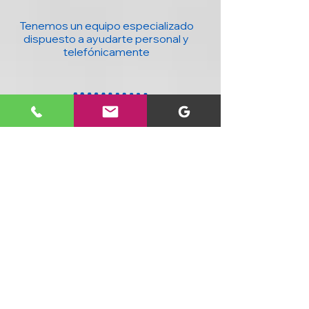
Tenemos un equipo especializado
dispuesto a ayudarte personal y
telefónicamente
20 años con la mejor tecnología para ti y
tu negocio : Computadores, accesorios,
seguridad, domótica y más, al mejor
precio y con cobertura nacional.
SIGUENOS