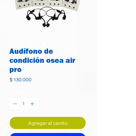
Audífono de
condición osea air
pro
Precio
$ 130.000
Cantidad
*
Agregar al carrito