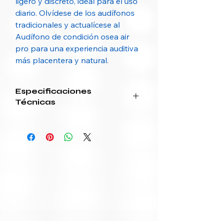
ligero y discreto, ideal para el uso
diario. Olvídese de los audífonos
tradicionales y actualícese al
Audífono de condición osea air
pro para una experiencia auditiva
más placentera y natural.
Especificaciones
Técnicas
Categoría
Especificación
Marca /
Air Pro / Pro Air
Modelo
Tipo de
Conducción ósea
audífonos
inalámbricos
Conectividad
Bluetooth 5.3 +
EDR