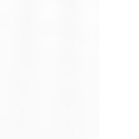
Compatibilidad
Android, iOS y
otros dispositivos
Bluetooth
Alcance
Hasta 15 metros
inalámbrico
Duración de
Aproximadamente
batería
7 horas de
reproducción
continua
Tiempo de
1.5 horas
carga
Capacidad de
70 mAh
batería
Puerto de
USB Tipo C
carga