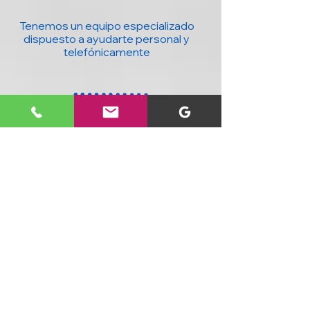
Tenemos un equipo especializado
dispuesto a ayudarte personal y
telefónicamente
20 años con la mejor tecnología para ti y
tu negocio : Computadores, accesorios,
seguridad, domótica y más, al mejor
precio y con cobertura nacional.
SIGUENOS