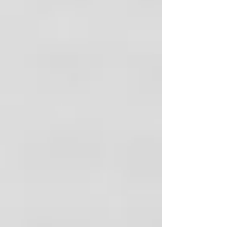
Atributo
Detalle
Distribuidores autorizados de las
marcas líderes a nivel mundial con la
Número de
4
mejor garantía
micrófonos de
voz
Sensibilidad del
-38 dBV/Pa
micrófono
Modulación
Bluetooth: π/4
inalámbrica
DQPSK,
8DPSK, GFSK
Bluetooth
Versión 5.3
Perfiles
A2DP 1.3,
Bluetooth
AVRCP 1.5,
HFP 1.6