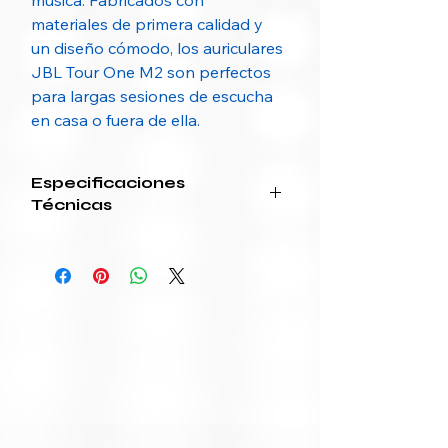
música. Fabricados con
materiales de primera calidad y
un diseño cómodo, los auriculares
JBL Tour One M2 son perfectos
para largas sesiones de escucha
en casa o fuera de ella.
Especificaciones
Técnicas
Atributo
Detalle
Diseño del
Sobre oreja
auricular
(circumaural)
Estilo de uso
Con banda
(diadema)
Plegable
Sí