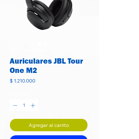
SKU: 050036391658
Auriculares JBL Tour
One M2
Precio
$ 1.210.000
Cantidad
*
Agregar al carrito