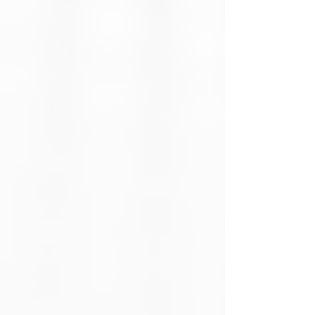
Tipo de
Dinámico
conductor
Tamaño del
1,6" / 40 mm
conductor
Impedancia
32 ohmios
Respuesta de
20 Hz a 20 kHz
frecuencia
(inalámbrico) /
10 Hz a 40 kHz
(cableado)
Sensibilidad
117 dB SPL a 1
(auricular)
kHz
Nivel máximo
93 dB
de presión
sonora (SPL)
Cancelación
Sí