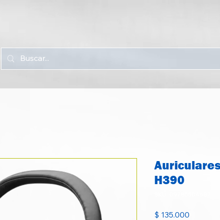
Auriculare
H390
SKU: 09785504687
Precio
$ 135.000