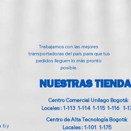
Mac
Otros
Trabajamos con las mejores
transportadoras del país para que tus
pedidos lleguen lo más pronto
Contenido de la ca
posible.
NUESTRAS TIEND
Elemento
Centro Comercial Unilago Bogotá:
Auriculares
Locales : 1-113 1-114 1-115 1-116 1-1
Centro de Alta Tecnología Bogotá:
Documentación
 ti y
Locales : 1-101 1-175