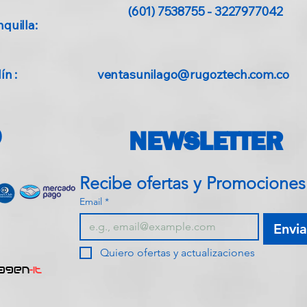
(601) 7538755 - 3227977042
quilla:
n :
ventasunilago@rugoztech.com.co
O
NEWSLETTER
Recibe ofe
Email
*
Envia
Quiero ofertas y actualizaciones
agen
-IT