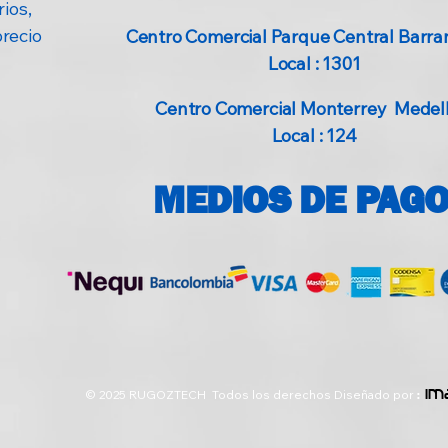
ios,
precio
Centro Comercial Parque Central Barran
Local : 1301
Centro Comercial Monterrey Medellí
Local : 124
MEDIOS DE PAG
© 2025 RUGOZTECH Todos los derechos Diseñado por
:
im