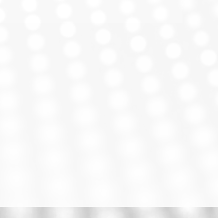
kHz
trada
-62 dBV/µbar, -42
dBV/Pa ± 3 dB
2,4 m
Compatible con USB
(1.1 y 2.0)
tema
Compatibilidad
Windows® 2000, XP,
Vista®, 7