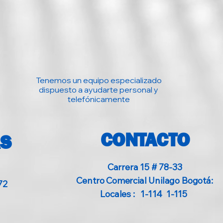
Mac OS® X (10.2.8 o
posterior)
Puerto USB disponible
Tenemos un equipo especializado
dispuesto a ayudarte personal y
telefónicamente
ja
CONTACTO
AS
Descripción
Carrera 15 # 78-33
Logitech® USB Headset
Centro Comercial Unilago Bogotá:
72
H390
Locales : 1-114 1-115
Guía de inicio rápido