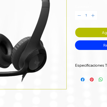
Cantidad
*
Agr
Re
Especificaciones 
Categoría
Respuesta de
frecuencia