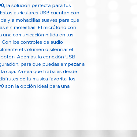
90
, la solución perfecta para tus
 Estos auriculares USB cuentan con
Sensibilidad de en
a y almohadillas suaves para que
s sin molestias. El micrófono con
Cable
a una comunicación nítida en tus
. Con los controles de audio
Conexiones
ilmente el volumen o silenciar el
n botón. Además, la conexión USB
figuración, para que puedas empezar a
la caja. Ya sea que trabajes desde
sfrutes de tu música favorita, los
0 son la opción ideal para una
Requisitos del sis
Sistema Operativo
PC