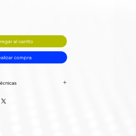
egar al carrito
alizar compra
Técnicas
Detalle
Auriculares: 20 Hz - 20
kHz
Micrófono: 100 Hz - 10