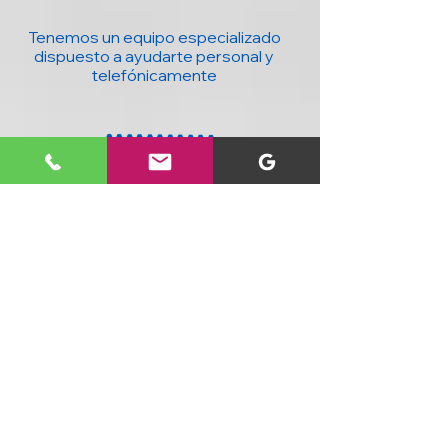
Tenemos un equipo especializado
dispuesto a ayudarte personal y
telefónicamente
20 años con la mejor tecnología para ti y
tu negocio : Computadores, accesorios,
seguridad, domótica y más, al mejor
precio y con cobertura nacional.
SIGUENOS