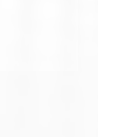
1296 píxeles)
Sensor
CMOS
progresivo de
1/2.8”
Lente
3.6 mm fija
Campo de Visión
H: 82° / V: 42°
/ D: 100°
Movimiento
Pan: 0° a 340°
/ Tilt: 0° a 90°
Visión Nocturna
Hasta 30 m (IR
y luz blanca)
Conectividad
Wi-Fi 6,
Ethernet RJ45,
ONVIF