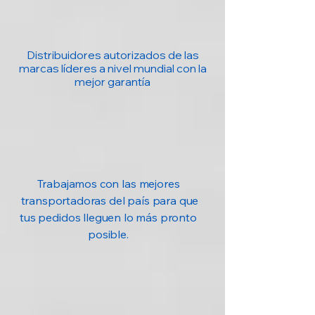
Sirena
110 dB
Distribuidores autorizados de las
App
Imou Life (iOS
marcas líderes a nivel mundial con la
/ Android)
mejor garantía
Protección
IP66 (exterior,
resistente a
polvo y agua)
Alimentación
12V DC 1A,
consumo
Trabajamos con las mejores
<12W
transportadoras del país para que
tus pedidos lleguen lo más pronto
Temperatura Op.
-30°C a +60°C
posible.
Contenido Caja
Cámara,
adaptador,
tornillos,
plantilla, guía