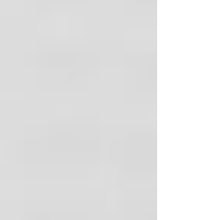
paquete
de audio 3.5 mm
a 3.5 mm
Distribuidores autorizados de las
marcas líderes a nivel mundial con la
mejor garantía