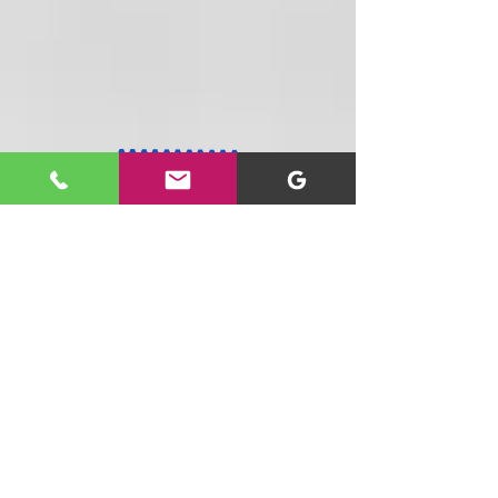
Tenemos un equipo especializado
dispuesto a ayudarte personal y
telefónicamente
20 años con la mejor tecnología para ti y
tu negocio : Computadores, accesorios,
seguridad, domótica y más, al mejor
precio y con cobertura nacional.
SIGUENOS