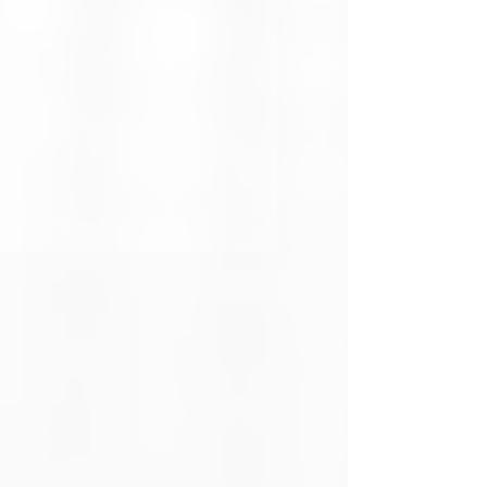
Tipo de cable
Cable auxiliar
estéreo 3.5 mm
macho a 3.5 mm
macho
Conectores
2x Jack 3.5 mm
macho (TRS - 3
polos)
Compatibilidad
Smartphones,
computadoras,
parlantes,
radios, autos,
audífonos, etc.
Longitudes
0.5 m, 1 m, 1.5 m,
disponibles
2 m, 3 m
Material del
PVC flexible o
cable
trenzado (según
versión)