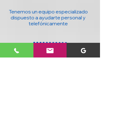
Tenemos un equipo especializado
dispuesto a ayudarte personal y
telefónicamente
20 años con la mejor tecnología para ti y
tu negocio : Computadores, accesorios,
seguridad, domótica y más, al mejor
precio y con cobertura nacional.
SIGUENOS