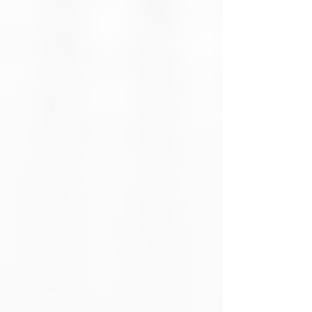
Potencia de carga
Hasta 100W (20V/5A) –
Compatible con Power
Delivery (PD 3.0)
Velocidad de
480 Mbps (USB 2.0)
transferencia
Longitud del
1 metro
cable
Material del cable
Nylon trenzado, resistente
al desgaste
Material de
Aleación de aluminio,
conectores
resistentes a la corrosión
Compatibilidad
MacBook, iPad Pro,
Samsung Galaxy, Xiaomi,
Huawei, laptops, power
banks, etc.