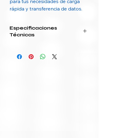
para tus necesidades de carga
rápida y transferencia de datos.
Especificaciones
Técnicas
ESPECIFICACIÓN
DETALLE
Marca
UGREEN
Nombre del
Cable USB-C a USB-C de
producto
carga rápida
Código / SKU
CAB-UGR-TC-TC-1M-100W
sugerido
Modelo
70427
Tipo de conector
USB Tipo C (macho) a USB
Tipo C (macho)