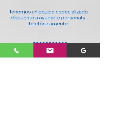
Tenemos un equipo especializado
dispuesto a ayudarte personal y
telefónicamente
20 años con la mejor tecnología para ti y
tu negocio : Computadores, accesorios,
seguridad, domótica y más, al mejor
precio y con cobertura nacional.
SIGUENOS