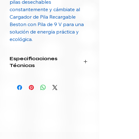
pilas desechables
constantemente y cámbiate al
Cargador de Pila Recargable
Beston con Pila de 9 V para una
solución de energía práctica y
ecológica.
Especificaciones
Técnicas
Características
Especificaciones
Producto
Cargador de pila
recargable + 1 pila
de 9 V
Marca
BESTON
Tipo de pila
9 V recargable (Ni-