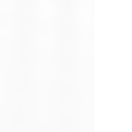
incluida
MH)
Capacidad de
250 mAh (según
la pila
modelo)
Compatibilidad
Pilas de 9 V
del cargador
recargables (Ni-MH
/ Ni-Cd / Litio,
según modelo)
Número de
1 o 2 pilas de 9 V
pilas que carga
(depende del
modelo)
Tipo de
AC 110–240 V o
entrada
USB (micro-USB,
según modelo)
Indicador de
LED (rojo: cargando
carga
/ verde: carga
completa)