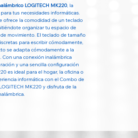
Uso recomendado
Inalámbrico LOGITECH MK220
, la
 para tus necesidades informáticas.
Contenido del paq
e ofrece la comodidad de un teclado
itiéndote organizar tu espacio de
ad de movimiento. El teclado de tamaño
iscretas para escribir cómodamente,
cto se adapta cómodamente a la
. Con una conexión inalámbrica
uración y una sencilla configuración
Cantidad de pieza
 es ideal para el hogar, la oficina o
Garantía
periencia informática con el Combo de
 LOGITECH MK220 y disfruta de la
nalámbrica.