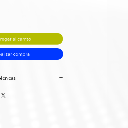
egar al carrito
alizar compra
Técnicas
Descripción
MK220
Negro