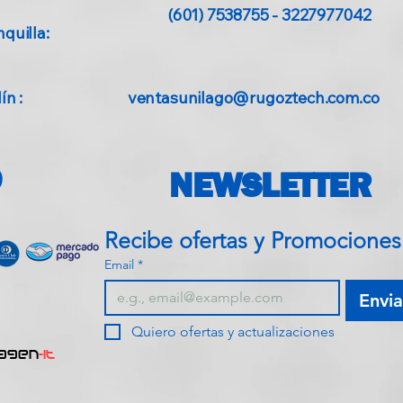
(601) 7538755 - 3227977042
quilla:
n :
ventasunilago@rugoztech.com.co
O
NEWSLETTER
Recibe ofe
Email
*
Envia
Quiero ofertas y actualizaciones
agen
-IT