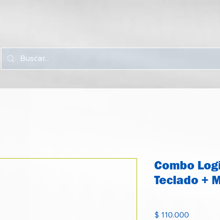
Combo Logi
Teclado +
SKU: 097855088819
Precio
$ 110.000