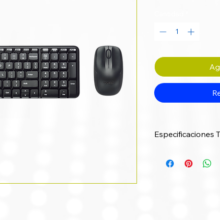
Cantidad
*
Agr
Re
Especificaciones 
Característica
Modelo
Color