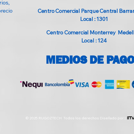
ios,
precio
Centro Comercial Parque Central Barran
Local : 1301
Centro Comercial Monterrey Medellí
Local : 124
MEDIOS DE PAG
© 2025 RUGOZTECH Todos los derechos Diseñado por
:
im