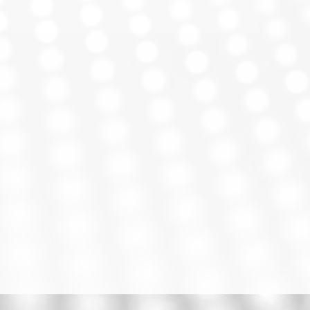
Computadores
uete
Teclado inalámbrico,
mouse inalámbrico,
receptor USB, 2 pilas
AAA (teclado), 2 pilas
AA (mouse),
documentación del
usuario
s
2 (teclado + mouse)
36 meses