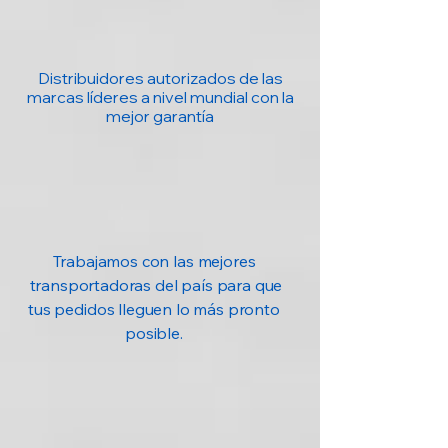
flexible
Soporte
Sí, con 3 niveles
plegable
de ángulo
Distribuidores autorizados de las
marcas líderes a nivel mundial con la
Patas
Sí, para mayor
mejor garantía
antideslizantes
estabilidad en
uso
Dimensiones
133 x 94,5 x 19,7
mm
Peso
212 g (sin cable)
Trabajamos con las mejores
transportadoras del país para que
Longitud del
100 cm
tus pedidos lleguen lo más pronto
cable
posible.