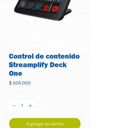
SKU: 842946110999
Control de contenido
Streamplify Deck
One
Precio
$ 605.000
Cantidad
*
Agregar al carrito