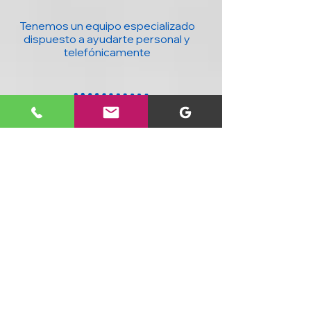
Tenemos un equipo especializado
dispuesto a ayudarte personal y
telefónicamente
20 años con la mejor tecnología para ti y
tu negocio : Computadores, accesorios,
seguridad, domótica y más, al mejor
precio y con cobertura nacional.
SIGUENOS