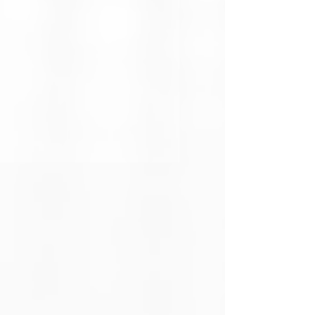
Modelo
Cubierta de
Transmisión
UNO
Color
Negro
Teclas
15 teclas LCD
personalizables
para control en
tiempo real de
producción de
streaming
Interfaz de
USB-C 3.0
conexión
(cable
desmontable
incluido)
Puertos
2 puertos USB
adicionales
3.0 tipo A
(funciona como