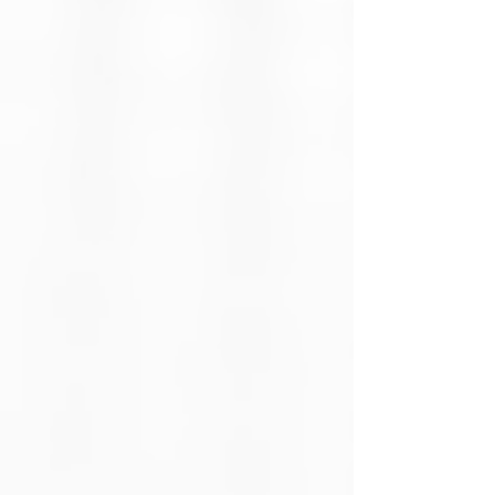
Velocidad de
30 MB/s – 110
lectura
MB/s
Velocidad de
8 MB/s – 45
escritura
MB/s
Sistema de
FAT32 (32 GB)
archivos
Sistemas
Windows
operativos
7/8/10 o
compatibles
superior,
macOS 10.5+,
Linux 2.4.x+,
Android 7.0+
Dimensiones del
41,1 mm × 14,8
producto
mm × 6,7 mm
(1,62" × 0,58" ×
0,26")
Dimensiones del
132 mm × 100