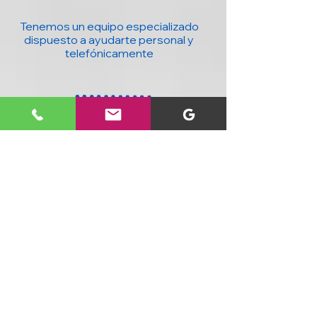
Tenemos un equipo especializado
dispuesto a ayudarte personal y
telefónicamente
20 años con la mejor tecnología para ti y
tu negocio : Computadores, accesorios,
seguridad, domótica y más, al mejor
precio y con cobertura nacional.
SIGUENOS