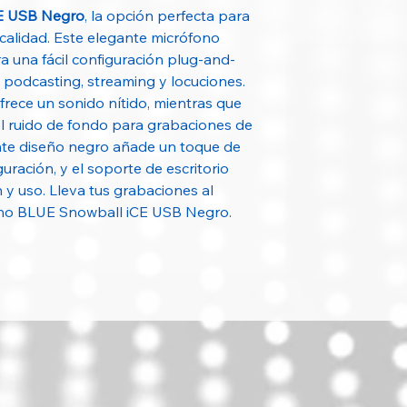
Alcance
E USB Negro
, la opción perfecta para
calidad. Este elegante micrófono
Pilas o Baterías
 una fácil configuración plug-and-
Duración de la Bat
a podcasting, streaming y locuciones.
rece un sonido nítido, mientras que
el ruido de fondo para grabaciones de
ante diseño negro añade un toque de
Tonalidad de Colo
guración, y el soporte de escritorio
n y uso. Lleva tus grabaciones al
Uso Recomendad
fono BLUE Snowball iCE USB Negro.
Tipo de Micrófono
Conexión
Largo del Cable
Modelo / Referenc
Unidades en el