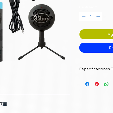
Cantidad
*
Agr
Re
Especificaciones 
Categoría
Frecuencia de
Respuesta
Rango Máximo de