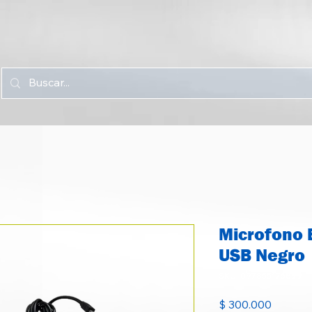
Microfono 
USB Negro
SKU: 097855176899
Precio
$ 300.000