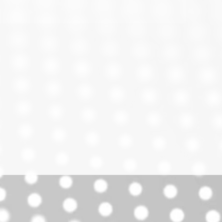
No requiere
ería
0 horas
(funcionamiento
alámbrico)
r
Plateado
o
Computadores
Cardioide, de
condensador
Alámbrica
200 cm
ia
Snowball Ice
1 micrófono