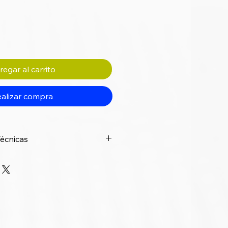
egar al carrito
alizar compra
Técnicas
Especificación
18 MHz (mínima) – 40
MHz (máxima)
3 metros