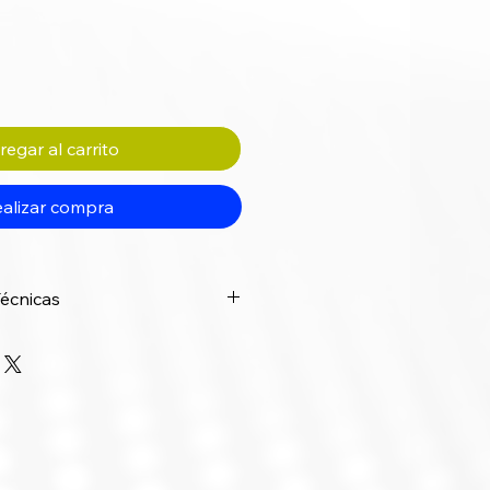
egar al carrito
alizar compra
Técnicas
Detalle
15,6" (39,5 cm)
diagonal, formato
widescreen 16:9,
retroiluminación LED