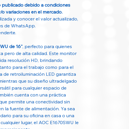
o publicado debido a condiciones
Tipo de panel
y/o variaciones en el mercado.
izada y conocer el valor actualizado,
Resolución
vés de WhatsApp.
nderte.
Tiempo de respue
WU de 16"
, perfecto para quienes
 pero de alta calidad. Este monitor
Brillo (típico)
tida resolución HD, brindando
Contraste
tanto para el trabajo como para el
a de retroiluminación LED garantiza
, mientras que su diseño ultradelgado
Conectividad
rsátil para cualquier espacio de
mbién cuenta con una práctica
que permite una conectividad sin
en la fuente de alimentación. Ya sea
Consumo energéti
ario para su oficina en casa o una
n cualquier lugar, el AOC E1670SWU le