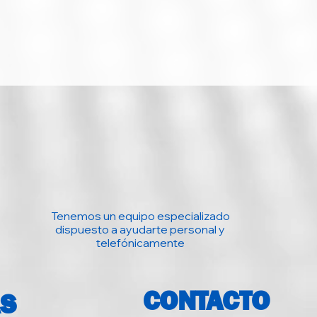
Con base: 370,7 × 298,3
× 142,0 mm; sin base:
370,7 × 232,8 × 33,5 mm
0,87 kg (neto)
Compatible con
Windows, Mac y Linux;
Plug & Play (DDC2B/CI)
68541 7062089
E1670SWU-E
Tenemos un equipo especializado
dispuesto a ayudarte personal y
telefónicamente
CONTACTO
AS