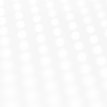
TFT LCD (panel TN de
matriz activa)
1366 × 768 píxeles @60
Hz (HD)
sta
8 ms (gris a gris, típico)
180 cd/m²
500:1 (típico); dinámico
20.000.000:1 (DCR)
Entrada analógica VGA
(D-Sub 15 pines);
alimentación y señal
por USB 2.0
co
Activo: < 7 W (típico);
reposo: < 0,5 W