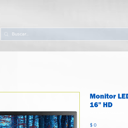
Monitor L
16" HD
SKU: 685417062089
Precio
$ 0