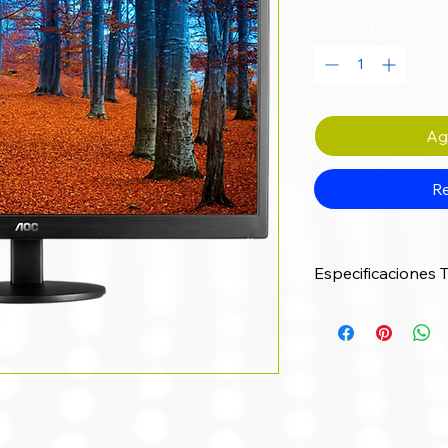
Cantidad
*
Agr
Re
Especificaciones 
Especificación
Tamaño y tipo de
pantalla