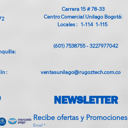
Carrera 15 # 78-33
Centro Comercial Unilago Bogotá:
72
Locales : 1-114 1-115
(601) 7538755 - 3227977042
quilla:
n :
ventasunilago@rugoztech.com.co
O
NEWSLETTER
Recibe ofe
Email
*