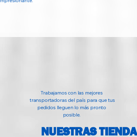
 impresionante.
Dimensiones
(An×Al×Pr)
Peso
Compatibilidad /
Requisitos
Código UPC
Número de parte
Trabajamos con las mejores
transportadoras del país para que tus
pedidos lleguen lo más pronto
posible.
NUESTRAS TIEND