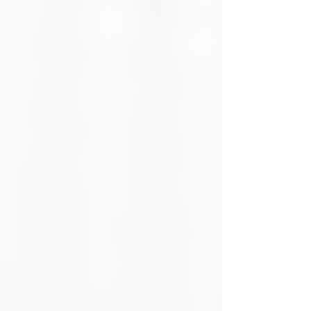
de Conexión
Bluetooth
Alcance
10 metros (1000
Inalámbrico
cm)
Orientación
Ambidiestra
de la Mano
Sistema
Mac OS,
Operativo
Windows
Compatible
Dispositivos
Celulares,
Compatibles
Computadores,
Tabletas, TV
Tipo de
1 pila alcalina AA
Batería
Diseño
No tiene
Ergonómico