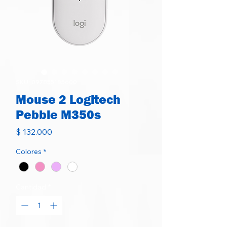
SKU: 097855185600
Mouse 2 Logitech
Pebble M350s
Precio
$ 132.000
Colores
*
Cantidad
*