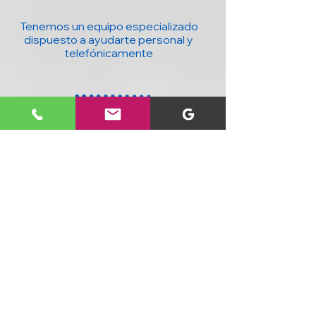
Tenemos un equipo especializado
dispuesto a ayudarte personal y
telefónicamente
20 años con la mejor tecnología para ti y
tu negocio : Computadores, accesorios,
seguridad, domótica y más, al mejor
precio y con cobertura nacional.
SIGUENOS