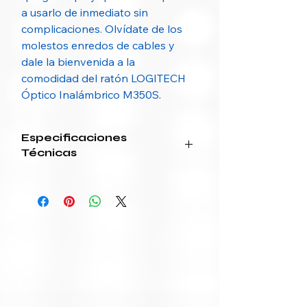
a usarlo de inmediato sin
complicaciones. Olvídate de los
molestos enredos de cables y
dale la bienvenida a la
comodidad del ratón LOGITECH
Óptico Inalámbrico M350S.
Especificaciones
Técnicas
Atributo
Especificación
Tipo de
Óptico
Mouse
Resolución
4000 DPI
del Sensor
Tecnología
Inalámbrica via