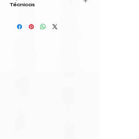
Técnicas
Categoría
Especificación
Línea / Modelo
R500
/ Referencia
Uso
Computadores
recomendado
Tonalidad de
Negro
color
Tipo de
Inalámbrica (2.4
conexión
GHz)
Compatibilidad
USB-A (plug and
play)
Alcance
Hasta 20 metros
inalámbrico
(estimado,