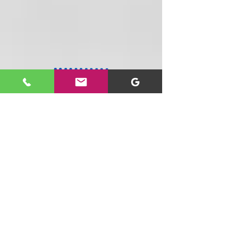
Tenemos un equipo especializado
dispuesto a ayudarte personal y
telefónicamente
20 años con la mejor tecnología para ti y
tu negocio : Computadores, accesorios,
seguridad, domótica y más, al mejor
precio y con cobertura nacional.
SIGUENOS