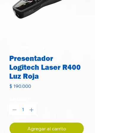
SKU: 097855061614
Presentador
Logitech Laser R400
Luz Roja
Precio
$ 190.000
Cantidad
*
Agregar al carrito