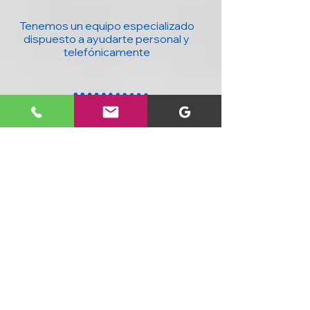
Tenemos un equipo especializado
dispuesto a ayudarte personal y
telefónicamente
20 años con la mejor tecnología para ti y
tu negocio : Computadores, accesorios,
seguridad, domótica y más, al mejor
precio y con cobertura nacional.
SIGUENOS