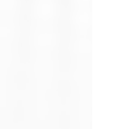
Uso
Computadores
recomendado
Distancia
15 metros
máxima de
operación
Frecuencia
2.4 GHz
inalámbrica
Software
Windows
compatible
Cantidad de
2 baterías
baterías
requeridas
Tipo de
Pila alcalina AA
batería