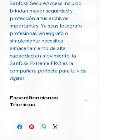
SanDisk SecureAccess incluido
brindan mayor seguridad y
protección a tus archivos
importantes. Ya seas fotógrafo
profesional, videógrafo o
simplemente necesites
almacenamiento de alta
capacidad en movimiento, la
SanDisk Extreme PRO es la
compañera perfecta para tu vida
digital.
Especificaciones
Técnicas
Características
SanDisk
SanDisk
Extreme PRO
Extreme PRO
256GB
512GB