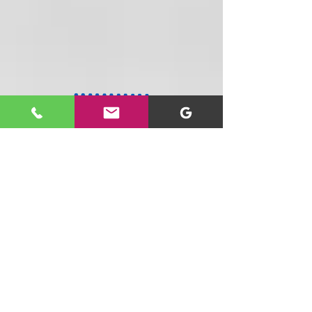
Tenemos un equipo especializado
dispuesto a ayudarte personal y
telefónicamente
20 años con la mejor tecnología para ti y
tu negocio : Computadores, accesorios,
seguridad, domótica y más, al mejor
precio y con cobertura nacional.
SIGUENOS