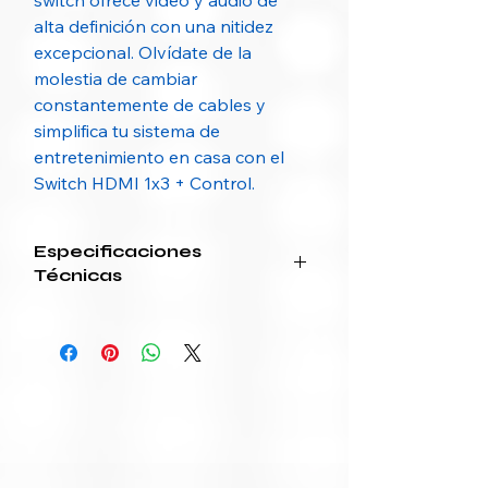
switch ofrece video y audio de
alta definición con una nitidez
excepcional. Olvídate de la
molestia de cambiar
constantemente de cables y
simplifica tu sistema de
entretenimiento en casa con el
Switch HDMI 1x3 + Control.
Especificaciones
Técnicas
Nombre del
Switch HDMI 1x3
producto
con Control
Remoto
SKU sugerido
SW-HDMI-3X1-
UGREEN