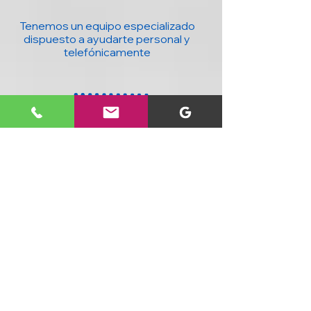
Tenemos un equipo especializado
dispuesto a ayudarte personal y
telefónicamente
20 años con la mejor tecnología para ti y
tu negocio : Computadores, accesorios,
seguridad, domótica y más, al mejor
precio y con cobertura nacional.
SIGUENOS