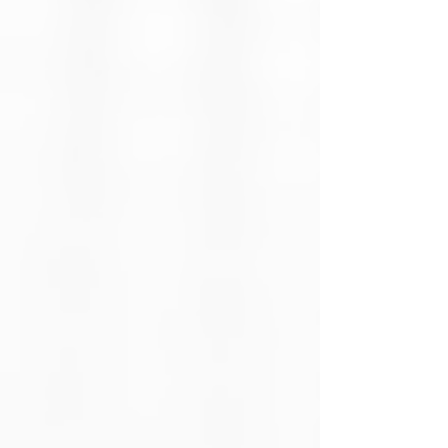
Entradas HDMI
3 puertos
Salida HDMI
1 puerto
Resolución
Hasta 4K UHD
soportada
(3840x2160)
Compatibilidad
HDMI 1.4 / 1.3 /
HDMI
1.2 / 1.1
Formatos
HDCP, 3D, Full
soportados
HD 1080p
Control remoto
Incluido (IR -
infrarrojo)
Cambio de
Automático y
señal
manual (botón o
control)
Alimentación
No requiere
fuente externa