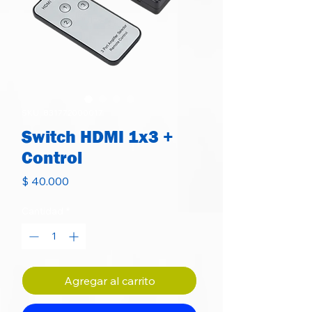
SKU: 831772000017
Switch HDMI 1x3 +
Control
Precio
$ 40.000
Cantidad
*
Agregar al carrito