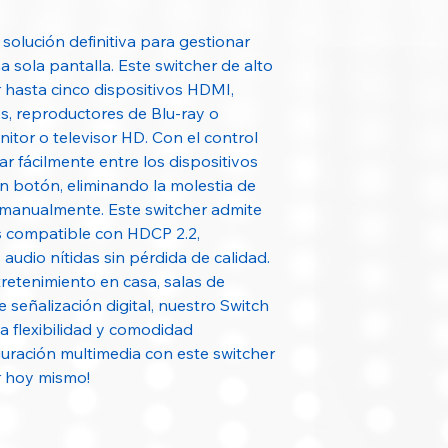
Salida HDMI
a solución definitiva para gestionar
Resolución soport
 sola pantalla. Este switcher de alto
 hasta cinco dispositivos HDMI,
, reproductores de Blu-ray o
nitor o televisor HD. Con el control
Compatibilidad H
r fácilmente entre los dispositivos
n botón, eliminando la molestia de
Formatos de vide
 manualmente. Este switcher admite
compatibles
s compatible con HDCP 2.2,
audio nítidas sin pérdida de calidad.
Control remoto
retenimiento en casa, salas de
 señalización digital, nuestro Switch
Cambio de señal
a flexibilidad y comodidad
iguración multimedia con este switcher
r hoy mismo!
Alimentación