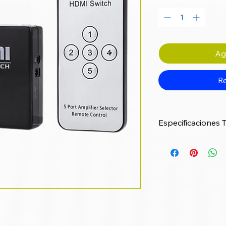
Agr
Re
Especificaciones 
Nombre del produ
SKU sugerido
Entradas HDMI