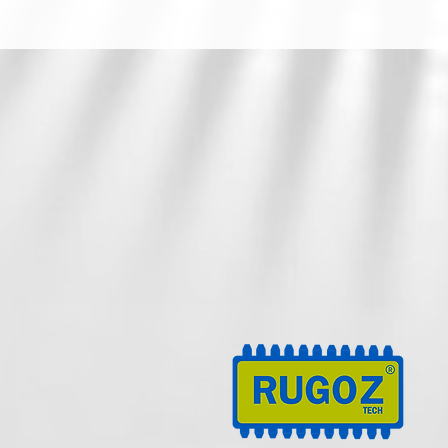
Distribuidores autorizados de las
marcas líderes a nivel mundial con la
mejor garantía