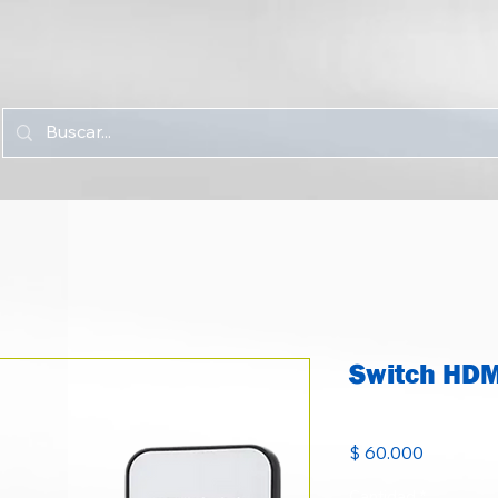
Switch HDM
SKU: SW-HDMI-5X1-CT
Precio
$ 60.000
Cantidad
*