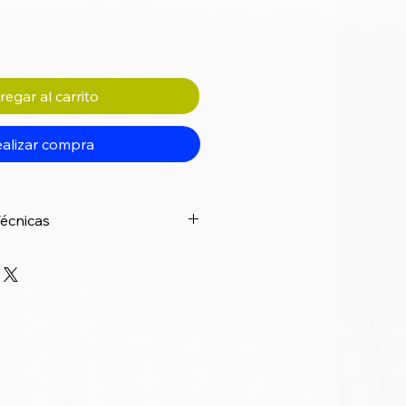
egar al carrito
alizar compra
Técnicas
cto
Switch HDMI 5
Entradas 1 Salida con
Control Remoto
SW-HDMI-5X1-CTRL
5 puertos HDMI