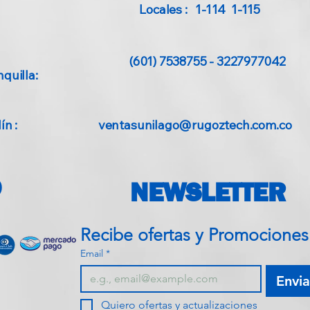
Locales : 1-114 1-115
(601) 7538755 - 3227977042
quilla:
n :
ventasunilago@rugoztech.com.co
O
NEWSLETTER
Recibe ofe
Email
*
Envia
Quiero ofertas y actualizaciones