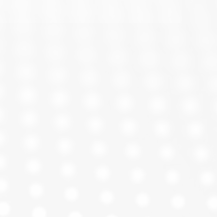
1 puerto HDMI
ada
Hasta 4K UHD
(3840x2160) @30Hz
(algunos modelos hasta
60Hz)
DMI
HDMI 1.4 / 1.3 / 1.2
o
HDCP, 3D, Full HD
1080p, 4K UHD
Incluido (IR - infrarrojo)
Manual (botón) y
automático (detección
de señal)
Vía HDMI o entrada
micro USB de 5V
(según modelo)