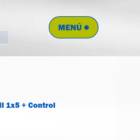
MENÚ
I 1x5 + Control
RL