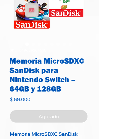
SKU: 619659204518
Memoria MicroSDXC
SanDisk para
Nintendo Switch –
64GB y 128GB
Precio
$ 88.000
Agotado
Memoria MicroSDXC SanDisk
,