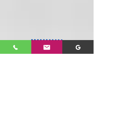
Tenemos un equipo especializado
dispuesto a ayudarte personal y
telefónicamente
20 años con la mejor tecnología para ti y
tu negocio : Computadores, accesorios,
seguridad, domótica y más, al mejor
precio y con cobertura nacional.
SIGUENOS