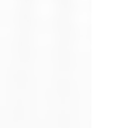
UPC
6,1966E+11
ASIN
B0CTMMNN9R
Color
Verde
Capacidad de
64 GB (por el
almacenamiento
código del
modelo)
Clase de
Clase 10
velocidad
Velocidad de
100 MB/s
lectura
Velocidad de
~35.4 a 39.4
escritura
MB/s
Interfaz de
microSDXC