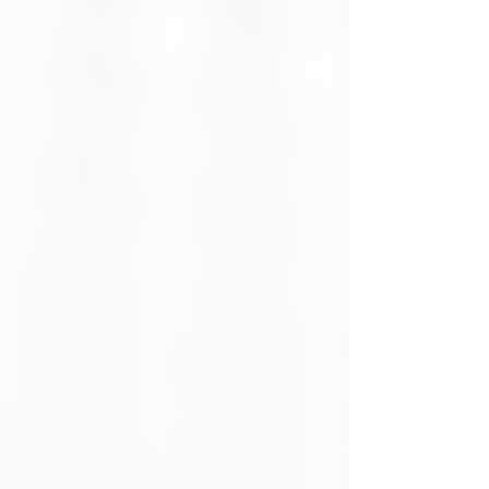
Tipo de Unidad
Unidad de
Estado Sólido
(SSD)
Capacidad de
1 TB (1000
Almacenamiento
GB)
Interfaz
SATA III – 6
Gb/s
Factor de Forma
2.5 pulgadas
(7 mm de
grosor)
Tipo de Memoria
3D NAND
Flash
Velocidad Máx.
Hasta 520
de Lectura
MB/s
Velocidad Máx.
Hasta 450