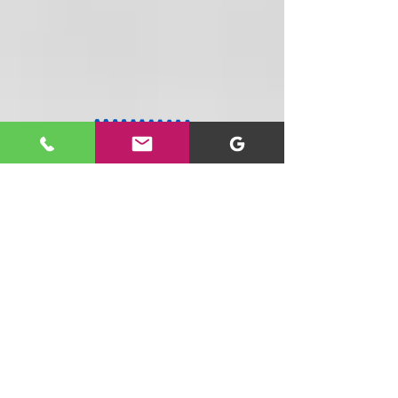
Tenemos un equipo especializado
dispuesto a ayudarte personal y
telefónicamente
20 años con la mejor tecnología para ti y
tu negocio : Computadores, accesorios,
seguridad, domótica y más, al mejor
precio y con cobertura nacional.
SIGUENOS