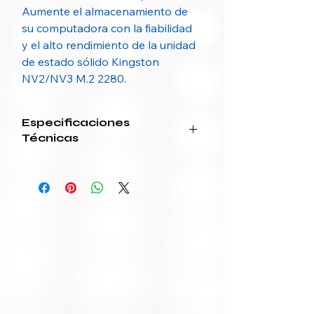
Aumente el almacenamiento de
su computadora con la fiabilidad
y el alto rendimiento de la unidad
de estado sólido Kingston
NV2/NV3 M.2 2280.
Especificaciones
Técnicas
Característica
Detalle
Marca
Kingston
Modelos
NV3: 500GB /
1TB — NV2: 2TB
Factor de
M.2 2280
forma