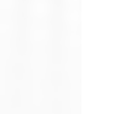
Interfaz
PCIe Gen 4x4
NVMe
Protocolo
NVMe 1.4
Capacidades
500GB, 1TB,
2TB
Velocidad de
Hasta 3,500
lectura
MB/s
secuencial
Velocidad de
NV3 500GB:
escritura
hasta 2,100
secuencial
MB/s
NV3 1TB: hasta
2,100 MB/s
NV2 2TB: hasta
2,800 MB/s