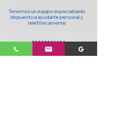
Tenemos un equipo especializado
dispuesto a ayudarte personal y
telefónicamente
20 años con la mejor tecnología para ti y
tu negocio : Computadores, accesorios,
seguridad, domótica y más, al mejor
precio y con cobertura nacional.
SIGUENOS