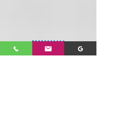
Tenemos un equipo especializado
dispuesto a ayudarte personal y
telefónicamente
20 años con la mejor tecnología para ti y
tu negocio : Computadores, accesorios,
seguridad, domótica y más, al mejor
precio y con cobertura nacional.
SIGUENOS