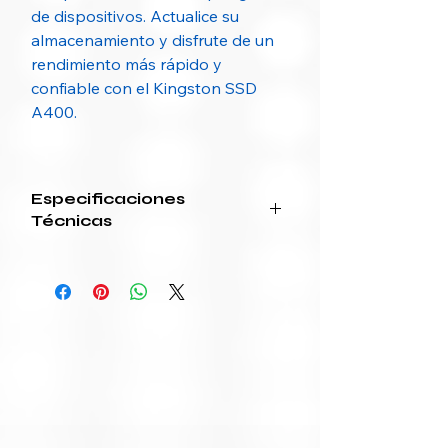
de dispositivos. Actualice su
almacenamiento y disfrute de un
rendimiento más rápido y
confiable con el Kingston SSD
A400.
Especificaciones
Técnicas
Características
Kingston
Kingston
SSD
SSD
240GB
480GB
Marca
Kingston
Kingston
Modelo
A400
A400
Capacidad
240 GB
480 GB