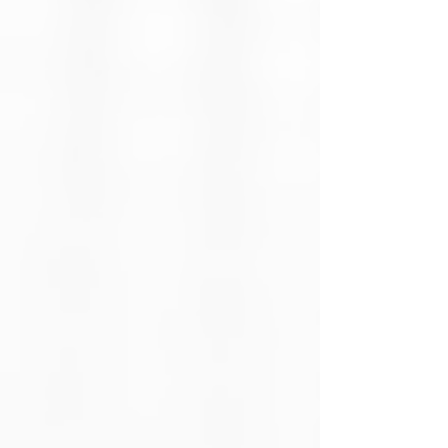
Formato
2.5"
2.5"
Interfaz
SATA III
SATA III
(6 Gb/s)
(6 Gb/s)
Velocidad de
Hasta
Hasta
lectura
500
500
MB/s
MB/s
Velocidad de
Hasta
Hasta
escritura
350
450
MB/s
MB/s
Tecnología
TLC
TLC
NAND
NAND
NAND
Resistencia
80 TBW
160 TBW
(TBW aprox.)
Consumo
Bajo
Bajo