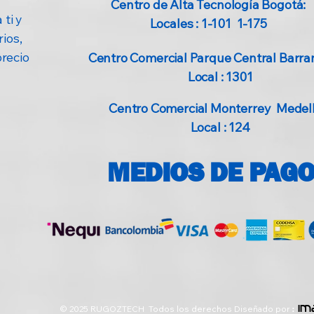
Centro de Alta Tecnología Bogotá:
 ti y
Locales : 1-101 1-175
ios,
precio
Centro Comercial Parque Central Barran
Local : 1301
Centro Comercial Monterrey Medellí
Local : 124
MEDIOS DE PAG
© 2025 RUGOZTECH Todos los derechos Diseñado por
:
im