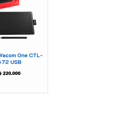
 Wacom One CTL-
472 USB
Precio
$ 220.000