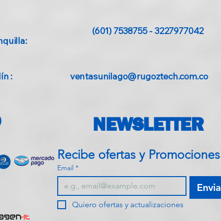
(601) 7538755 - 3227977042
quilla:
n :
ventasunilago@rugoztech.com.co
O
NEWSLETTER
Recibe ofe
Email
*
Envia
Quiero ofertas y actualizaciones
agen
-IT