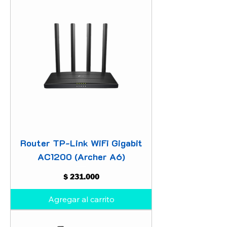
Router TP-Link WiFi Gigabit
AC1200 (Archer A6)
Precio
$ 231.000
Agregar al carrito