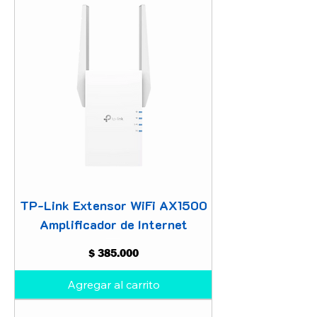
TP-Link Extensor WiFi AX1500
Amplificador de Internet
Precio
$ 385.000
Agregar al carrito