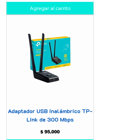
Agregar al carrito
Adaptador USB inalámbrico TP-
Link de 300 Mbps
Precio
$ 95.000