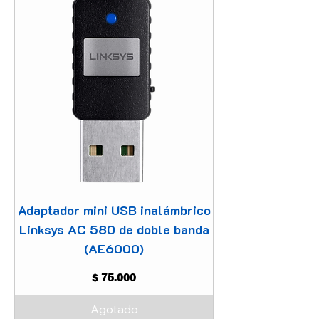
Adaptador mini USB inalámbrico
Linksys AC 580 de doble banda
(AE6000)
Precio
$ 75.000
Agotado