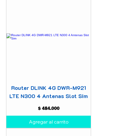
Router DLINK 4G DWR-M921
LTE N300 4 Antenas Slot Sim
Precio
$ 484.000
Agregar al carrito