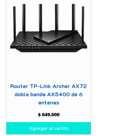
Router TP-Link Archer AX72
doble banda AX5400 de 6
antenas
Precio
$ 649.000
Agregar al carrito