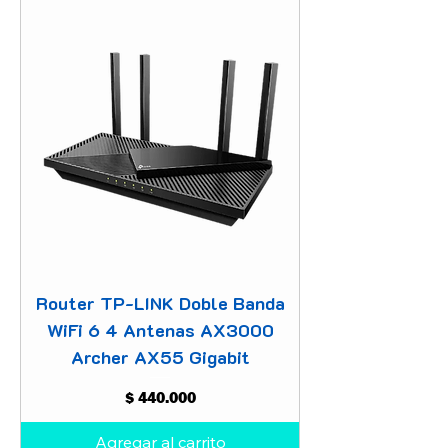
Router TP-LINK Doble Banda
WiFi 6 4 Antenas AX3000
Archer AX55 Gigabit
Precio
$ 440.000
Agregar al carrito