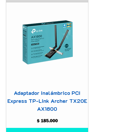
Adaptador inalámbrico PCI
Express TP-Link Archer TX20E
AX1800
Precio
$ 185.000