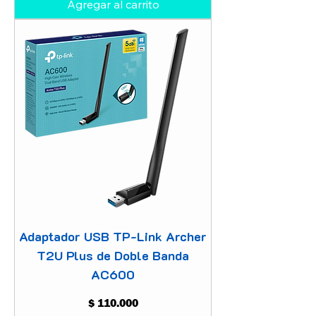
Agregar al carrito
Adaptador USB TP-Link Archer
T2U Plus de Doble Banda
AC600
Precio
$ 110.000