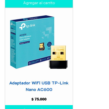
Agregar al carrito
Adaptador WiFi USB TP-Link
Nano AC600
Precio
$ 75.000