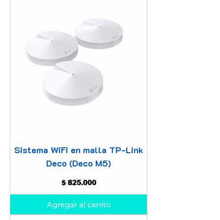
Sistema WiFi en malla TP-Link
Deco (Deco M5)
Precio
$ 825.000
Agregar al carrito