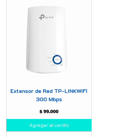
Extensor de Red TP-LINKWiFi
300 Mbps
Precio
$ 99.000
Agregar al carrito