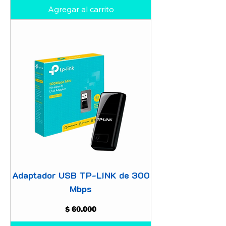
Agregar al carrito
Adaptador USB TP-LINK de 300
Mbps
Precio
$ 60.000