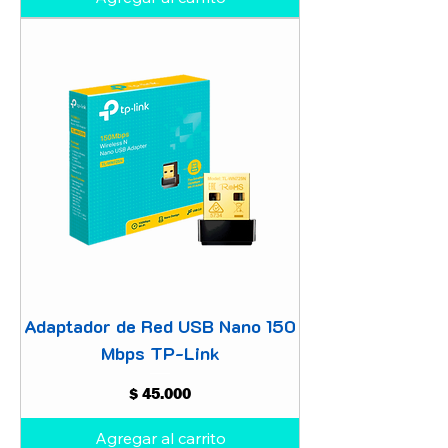
Adaptador de Red USB Nano 150
Mbps TP-Link
Precio
$ 45.000
Agregar al carrito