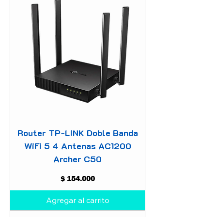
Router TP-LINK Doble Banda
WiFi 5 4 Antenas AC1200
Archer C50
Precio
$ 154.000
Agregar al carrito