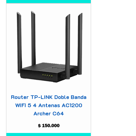
Router TP-LINK Doble Banda
WiFi 5 4 Antenas AC1200
Archer C64
Precio
$ 150.000