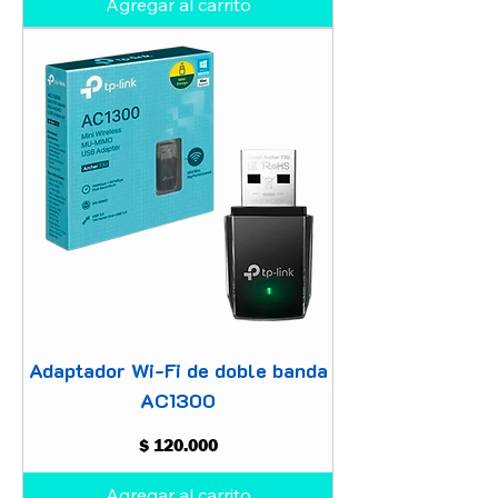
Agregar al carrito
Adaptador Wi-Fi de doble banda
AC1300
Precio
$ 120.000
Agregar al carrito