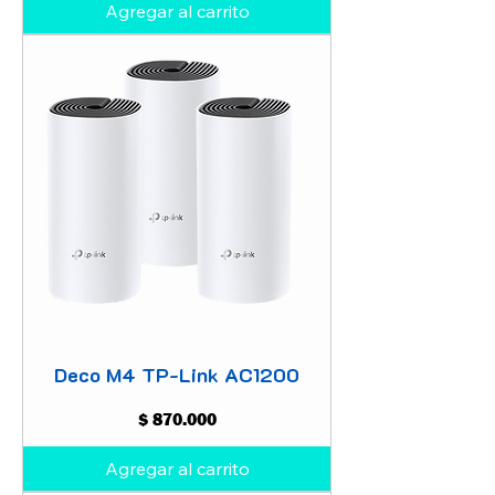
Agregar al carrito
Deco M4 TP-Link AC1200
Precio
$ 870.000
Agregar al carrito