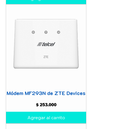
Módem MF293N de ZTE Devices
Precio
$ 253.000
Agregar al carrito